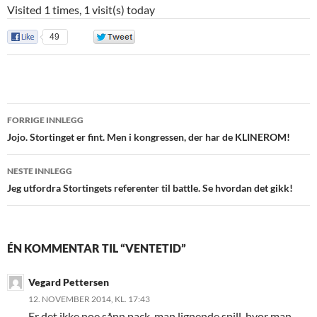
Visited 1 times, 1 visit(s) today
49
0
Innleggsnavigasjon
FORRIGE INNLEGG
Jojo. Stortinget er fint. Men i kongressen, der har de KLINEROM!
NESTE INNLEGG
Jeg utfordra Stortingets referenter til battle. Se hvordan det gikk!
ÉN KOMMENTAR TIL “VENTETID”
Vegard Pettersen
12. NOVEMBER 2014, KL. 17:43
Er det ikke noe sånn pack-man lignende spill, hvor man