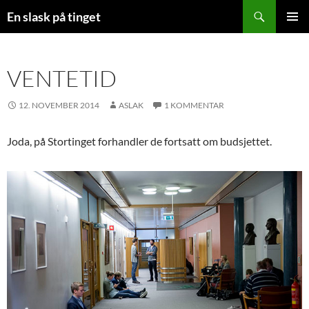
Søk
En slask på tinget
HOPP
PRIMÆ
TIL
INNHOLD
VENTETID
12. NOVEMBER 2014
ASLAK
1 KOMMENTAR
Joda, på Stortinget forhandler de fortsatt om budsjettet.