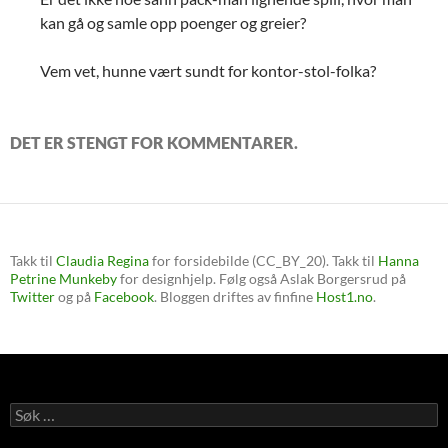
kan gå og samle opp poenger og greier?
Vem vet, hunne vært sundt for kontor-stol-folka?
DET ER STENGT FOR KOMMENTARER.
Takk til
Claudia Regina
for forsidebilde (CC_BY_20). Takk til
Hanna
Petrine Munkeby
for designhjelp. Følg også Aslak Borgersrud på
Twitter
og på
Facebook
. Bloggen driftes av finfine
Host1.no
.
Søk
etter: