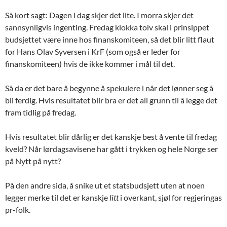
Så kort sagt: Dagen i dag skjer det lite. I morra skjer det
sannsynligvis ingenting. Fredag klokka tolv skal i prinsippet
budsjettet være inne hos finanskomiteen, så det blir litt flaut
for Hans Olav Syversen i KrF (som også er leder for
finanskomiteen) hvis de ikke kommer i mål til det.
Så da er det bare å begynne å spekulere i når det lønner seg å
bli ferdig. Hvis resultatet blir bra er det all grunn til å legge det
fram tidlig på fredag.
Hvis resultatet blir dårlig er det kanskje best å vente til fredag
kveld? Når lørdagsavisene har gått i trykken og hele Norge ser
på Nytt på nytt?
På den andre sida, å snike ut et statsbudsjett uten at noen
legger merke til det er kanskje
litt
i overkant, sjøl for regjeringas
pr-folk.