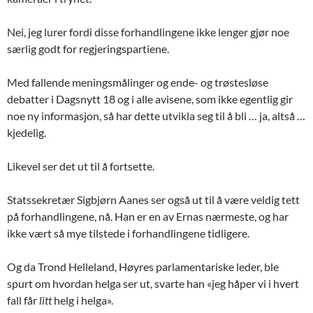
Nei, jeg lurer fordi disse forhandlingene ikke lenger gjør noe
særlig godt for regjeringspartiene.
Med fallende meningsmålinger og ende- og trøstesløse
debatter i Dagsnytt 18 og i alle avisene, som ikke egentlig gir
noe ny informasjon, så har dette utvikla seg til å bli … ja, altså …
kjedelig.
Likevel ser det ut til å fortsette.
Statssekretær Sigbjørn Aanes ser også ut til å være veldig tett
på forhandlingene, nå. Han er en av Ernas nærmeste, og har
ikke vært så mye tilstede i forhandlingene tidligere.
Og da Trond Helleland, Høyres parlamentariske leder, ble
spurt om hvordan helga ser ut, svarte han «jeg håper vi i hvert
fall får
litt
helg i helga».