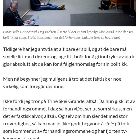
Foto: Helle Gannestad, Dagsavisen. (Dette bildet er tatt i forrige uke, altså. Men det ser
helt likt ut i dag. Statsrådssalen, hvor det forhandles, bak bystene til høyre der)
Tidligere har jeg antyda at alt bare er spill, og at de bare må
smelle litt med dørene og lage litt bråk for å gi inntrykk av at de
gjør absolutt alt de kan for å få gjennomslag for sin politikk.
Men nå begynner jeg muligens å tro at det faktisk er noe
virkelig som foregår der inne.
Ikke fordi jeg tror på Trine Skei Grande, altså. Da hun gikk ut av
forhandlingsrommet i dag sa hun «Det ser ut som sirkus, men
det er faktisk alvor, altså». Og selv om hun sier det med stor
troverdighet, så kan man jo ikke godt begynne å
stole
på folk
som kommer ut av forhandlingsrommene og har fjorten tv-
kameraer i trynet.