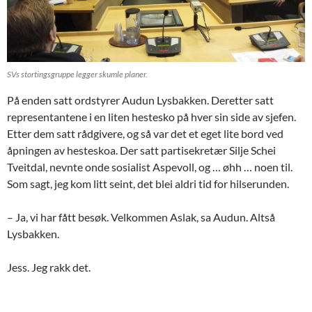
SVs stortingsgruppe legger skumle planer.
På enden satt ordstyrer Audun Lysbakken. Deretter satt
representantene i en liten hestesko på hver sin side av sjefen.
Etter dem satt rådgivere, og så var det et eget lite bord ved
åpningen av hesteskoa. Der satt partisekretær Silje Schei
Tveitdal, nevnte onde sosialist Aspevoll, og … øhh … noen til.
Som sagt, jeg kom litt seint, det blei aldri tid for hilserunden.
– Ja, vi har fått besøk. Velkommen Aslak, sa Audun. Altså
Lysbakken.
Jess. Jeg rakk det.