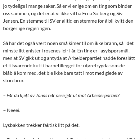
jo tydelige i mange saker. Så er vi enige om en ting som binder
oss sammen, og det er at vi ikke vil ha Erna Solberg og Siv
Jensen. En stemme til SV er alltid en stemme for å bli kvitt den
borgerlige regjeringen.
Så har det også vært noen små kimer til om ikke brann, så i det
minste litt gnister i rosenes leir i år. En ting er i asylspørsmål,
men at SV gikk ut og antyda at Arbeiderpartiet hadde foreslått
et tilsvarende kutt i barnetillegget for uføretrygda som de
blåblå kom med, det ble ikke bare tatt i mot med glede av
storebror.
– Får du kjeft av Jonas når dere går ut mot Arbeiderpartiet?
– Neeei.
Lysbakken trekker faktisk litt på det.