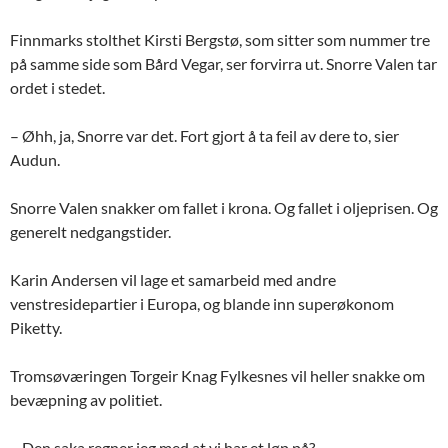
Finnmarks stolthet Kirsti Bergstø, som sitter som nummer tre
på samme side som Bård Vegar, ser forvirra ut. Snorre Valen tar
ordet i stedet.
– Øhh, ja, Snorre var det. Fort gjort å ta feil av dere to, sier
Audun.
Snorre Valen snakker om fallet i krona. Og fallet i oljeprisen. Og
generelt nedgangstider.
Karin Andersen vil lage et samarbeid med andre
venstresidepartier i Europa, og blande inn superøkonom
Piketty.
Tromsøværingen Torgeir Knag Fylkesnes vil heller snakke om
bevæpning av politiet.
– Den saka regner jeg med at vi har et løp på?