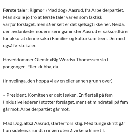
Første taler: Rigmor
«Mad dog» Aasrud, fra Arbeiderpartiet.
Man skulle jo tro at første taler var en som faktisk
var
for
forslaget, men så enkelt er det sjølsagt ikke her. Neida,
den avdankede moderniseringsminster Aasrud er saksordfører
for akkurat denne saka i Familie- og kulturkomiteen. Dermed
også første taler.
Hoveddommer Olemic «Big Words» Thomessen slo i
gongongen. Eller klubba, da.
(Innveiinga, den hoppa vi av en eller annen grunn over)
– President. Komiteen er delt i saken. En flertall på fem
(inklusive lederen) støtter forslaget, mens et mindretall på fem
går mot. Arbeiderpartiet går mot.
Mad Dog, altså Aasrud, starter forsiktig. Med tunge skritt går
hun sidelengs rundt i ringen uten å virkelig kline til.