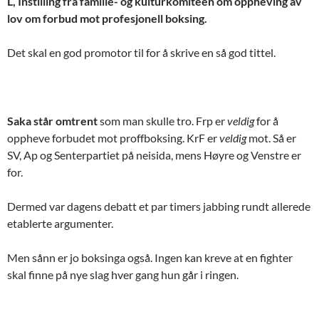
L, Instilling fra familie- og kulturkomiteen om oppheving av
lov om forbud mot profesjonell boksing.
Det skal en god promotor til for å skrive en så god tittel.
Saka står omtrent
som man skulle tro. Frp er
veldig
for å
oppheve forbudet mot proffboksing. KrF er
veldig
mot. Så er
SV, Ap og Senterpartiet på neisida, mens Høyre og Venstre er
for.
Dermed var dagens debatt et par timers jabbing rundt allerede
etablerte argumenter.
Men sånn er jo boksinga også. Ingen kan kreve at en fighter
skal finne på nye slag hver gang hun går i ringen.