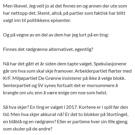
Men likevel. Jeg veit jo at det finnes en og annen der ute som
har nettopp det. Stemt, altså, på partier som faktisk har blitt
valgt inn til politikkens episenter.
Og på vegne av en del av dem har jeg lurt på en ting:
Finnes det rødgrønne alternativet, egentlig?
Nå har det gått et år siden dem tapte valget. Spekulasjonene
går om hva som skal skje framover. Arbeiderpartiet flørter med
KrF. Miljøpartiet De Grønne insisterer på ikke å velge blokk.
Senterpartiet og SV synes fortsatt det er morsommere å
krangle om ulv, enn å være enige om noe som helst.
Så hva skjer? En ting er valget i 2017. Kortene er i spill før den
tid. Men hva skjer akkurat nå? Er det to blokker på Stortinget,
en blåblå og en rødgrønn? Eller er partiene hver sin lille gjeng,
som skuler på de andre?