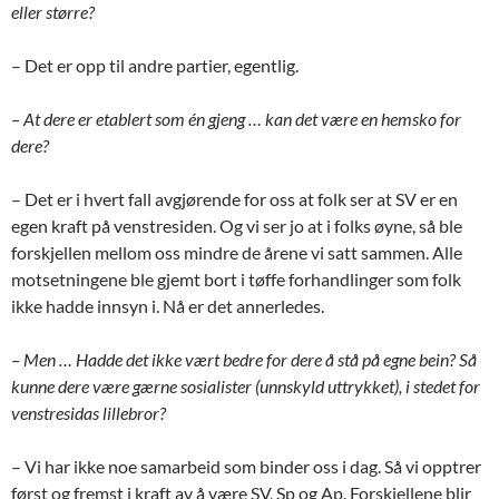
eller større?
– Det er opp til andre partier, egentlig.
– At dere er etablert som én gjeng … kan det være en hemsko for
dere?
– Det er i hvert fall avgjørende for oss at folk ser at SV er en
egen kraft på venstresiden. Og vi ser jo at i folks øyne, så ble
forskjellen mellom oss mindre de årene vi satt sammen. Alle
motsetningene ble gjemt bort i tøffe forhandlinger som folk
ikke hadde innsyn i. Nå er det annerledes.
– Men … Hadde det ikke vært bedre for dere å stå på egne bein? Så
kunne dere være gærne sosialister (unnskyld uttrykket), i stedet for
venstresidas lillebror?
– Vi har ikke noe samarbeid som binder oss i dag. Så vi opptrer
først og fremst i kraft av å være SV, Sp og Ap. Forskjellene blir