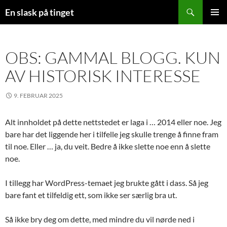
Søk
En slask på tinget
HOPP
PRIMÆ
TIL
INNHOLD
OBS: GAMMAL BLOGG. KUN
AV HISTORISK INTERESSE
9. FEBRUAR 2025
Alt innholdet på dette nettstedet er laga i … 2014 eller noe. Jeg
bare har det liggende her i tilfelle jeg skulle trenge å finne fram
til noe. Eller … ja, du veit. Bedre å ikke slette noe enn å slette
noe.
I tillegg har WordPress-temaet jeg brukte gått i dass. Så jeg
bare fant et tilfeldig ett, som ikke ser særlig bra ut.
Så ikke bry deg om dette, med mindre du vil nørde ned i