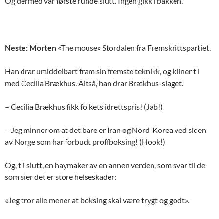
Og dermed var første runde slutt. Ingen gikk i bakken.
Neste: Morten
«The mouse» Stordalen fra Fremskrittspartiet.
Han drar umiddelbart fram sin fremste teknikk, og kliner til
med Cecilia Brækhus. Altså, han drar Brækhus-slaget.
– Cecilia Brækhus fikk folkets idrettspris! (Jab!)
– Jeg minner om at det bare er Iran og Nord-Korea ved siden
av Norge som har forbudt proffboksing! (Hook!)
Og, til slutt, en haymaker av en annen verden, som svar til de
som sier det er store helseskader:
«Jeg tror alle mener at boksing skal være trygt og godt».