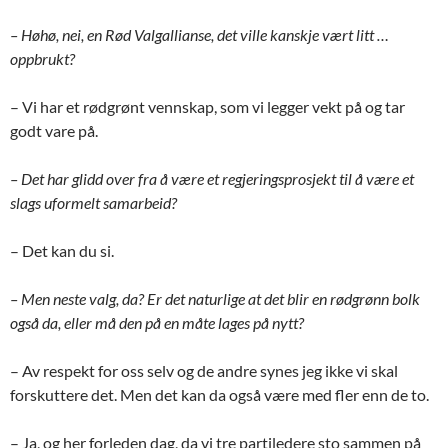
– Høhø, nei, en Rød Valgallianse, det ville kanskje vært litt …
oppbrukt?
– Vi har et rødgrønt vennskap, som vi legger vekt på og tar
godt vare på.
– Det har glidd over fra å være et regjeringsprosjekt til å være et
slags uformelt samarbeid?
– Det kan du si.
– Men neste valg, da? Er det naturlige at det blir en rødgrønn bolk
også da, eller må den på en måte lages på nytt?
– Av respekt for oss selv og de andre synes jeg ikke vi skal
forskuttere det. Men det kan da også være med fler enn de to.
– Ja, og her forleden dag, da vi tre partiledere sto sammen på