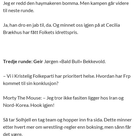
Jeg er redd den haymakeren bomma. Men kampen går videre
til neste runde.
Ja, han dro en jab til, da. Og minnet oss igjen på at Cecilia
Brækhus har fått Folkets idrettspris.
Tredje runde: Geir
Jørgen «Bald Bull» Bekkevold.
– Vi i Kristelig Folkeparti har prioritert helse. Hvordan har Frp
kommet til sin konklusjon?
Morty The Mouse: – Jeg tror ikke fasiten ligger hos Iran og
Nord-Korea. Hook igjen!
Så tar Solhjell en tag team og hopper inn fra sida. Dette minner
etter hvert mer om wrestling-regler enn boksing, men sånn får
det være.