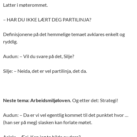
Latter i møterommet.
– HAR DU IKKE LÆRT DEG PARTILINJA?
Definisjonene på det hemmelige temaet avklares enkelt og
ryddig.
Audun: – Vil du svare på det, Silje?
Silje: – Neida, det er vel partilinja, det da.
Neste tema: Arbeidsmiljøloven.
Og etter det: Strategi!
Audun: – Da er vi vel egentlig kommet til det punktet hvor …
(han ser på meg) slasken kan forlate møtet.
Aslak: – Æsj. Kan jeg ta bilde av dere?