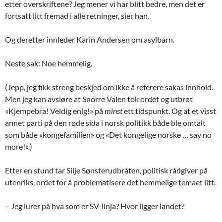
etter overskriftene? Jeg mener vi har blitt bedre, men det er
fortsatt litt fremad i alle retninger, sier han.
Og deretter innleder Karin Andersen om asylbarn.
Neste sak: Noe hemmelig.
(Jepp, jeg fikk streng beskjed om ikke å referere sakas innhold.
Men jeg kan avsløre at Snorre Valen tok ordet og utbrøt
«Kjempebra! Veldig enig!» på
minst
ett tidspunkt. Og at et visst
annet parti på den røde sida i norsk politikk både ble omtalt
som både «kongefamilien» og «Det kongelige norske … say no
more!».)
Etter en stund tar Silje Sønsterudbråten, politisk rådgiver på
utenriks, ordet for å problematisere det hemmelige temaet litt.
– Jeg lurer på hva som er SV-linja? Hvor ligger landet?