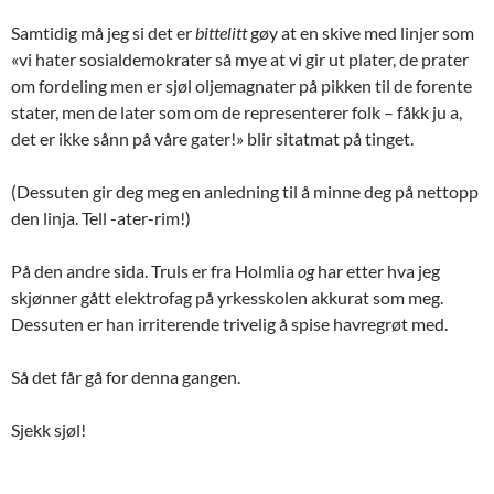
Samtidig må jeg si det er
bittelitt
gøy at en skive med linjer som
«vi hater sosialdemokrater så mye at vi gir ut plater, de prater
om fordeling men er sjøl oljemagnater på pikken til de forente
stater, men de later som om de representerer folk – fåkk ju a,
det er ikke sånn på våre gater!» blir sitatmat på tinget.
(Dessuten gir deg meg en anledning til å minne deg på nettopp
den linja. Tell -ater-rim!)
På den andre sida. Truls er fra Holmlia
og
har etter hva jeg
skjønner gått elektrofag på yrkesskolen akkurat som meg.
Dessuten er han irriterende trivelig å spise havregrøt med.
Så det får gå for denna gangen.
Sjekk sjøl!