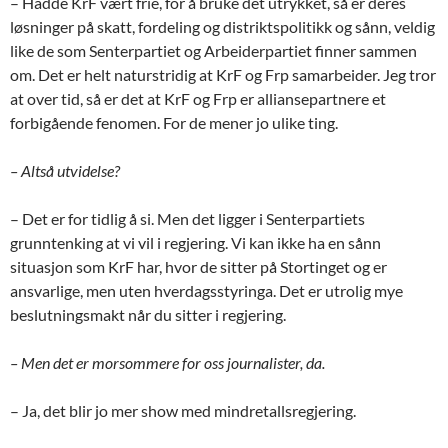
– Hadde KrF vært frie, for å bruke det utrykket, så er deres
løsninger på skatt, fordeling og distriktspolitikk og sånn, veldig
like de som Senterpartiet og Arbeiderpartiet finner sammen
om. Det er helt naturstridig at KrF og Frp samarbeider. Jeg tror
at over tid, så er det at KrF og Frp er alliansepartnere et
forbigående fenomen. For de mener jo ulike ting.
– Altså utvidelse?
– Det er for tidlig å si. Men det ligger i Senterpartiets
grunntenking at vi vil i regjering. Vi kan ikke ha en sånn
situasjon som KrF har, hvor de sitter på Stortinget og er
ansvarlige, men uten hverdagsstyringa. Det er utrolig mye
beslutningsmakt når du sitter i regjering.
– Men det er morsommere for oss journalister, da.
– Ja, det blir jo mer show med mindretallsregjering.