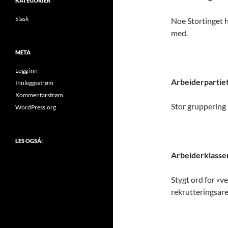
KATEGORIER
Slask
Noe Stortinget h
med.
META
Logg inn
Arbeiderpartie
Innleggsstrøm
Kommentarstrøm
Stor gruppering 
WordPress.org
LES OGSÅ:
Arbeiderklasse
Stygt ord for «v
rekrutteringsare