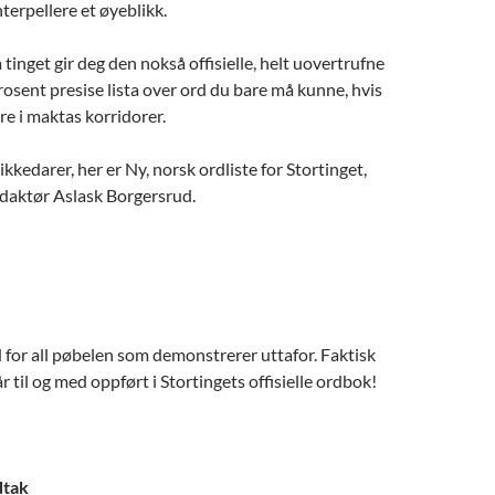
nterpellere et øyeblikk.
 tinget gir deg den nokså offisielle, helt uovertrufne
osent presise lista over ord du bare må kunne, hvis
e i maktas korridorer.
ikkedarer, her er Ny, norsk ordliste for Stortinget,
daktør Aslask Borgersrud.
rd for all pøbelen som demonstrerer uttafor. Faktisk
tår til og med oppført i Stortingets offisielle ordbok!
dtak