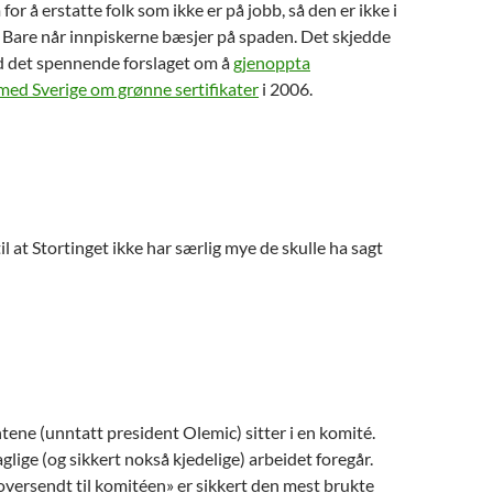
for å erstatte folk som ikke er på jobb, så den er ikke i
. Bare når innpiskerne bæsjer på spaden. Det skjedde
d det spennende forslaget om å
gjenoppta
med Sverige om grønne sertifikater
i 2006.
 at Stortinget ikke har særlig mye de skulle ha sagt
tene (unntatt president Olemic) sitter i en komité.
glige (og sikkert nokså kjedelige) arbeidet foregår.
oversendt til komitéen» er sikkert den mest brukte