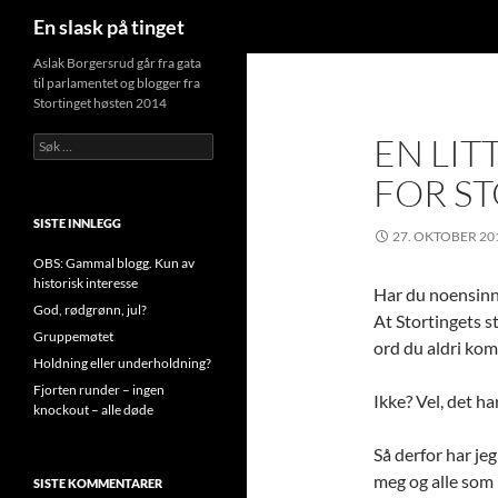
Søk
En slask på tinget
Aslak Borgersrud går fra gata
til parlamentet og blogger fra
Stortinget høsten 2014
EN LI
Søk
etter:
FOR S
SISTE INNLEGG
27. OKTOBER 20
OBS: Gammal blogg. Kun av
historisk interesse
Har du noensinne
God, rødgrønn, jul?
At Stortingets s
Gruppemøtet
ord du aldri kom
Holdning eller underholdning?
Fjorten runder – ingen
Ikke? Vel, det har
knockout – alle døde
Så derfor har jeg
meg og alle som 
SISTE KOMMENTARER