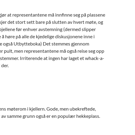
gjør at representantene må innfinne seg på plassene
kjer det stort sett bare på slutten av hvert møte, og
i bjellene før enhver avstemning (dermed slipper
å høre på alle de kjedelige diskusjonene inne i
 se også Utbytteboka) Det stemmes gjennom
r pult, men representantene må også reise seg opp
e stemmer. Irriterende at ingen har laget et whack-a-
 der.
ns møterom i kjellern. Gode, men ubekreftede,
et av samme grunn også er en populær hekkeplass.