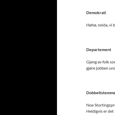
Demokrati
Høhø, neida, vi b
Departement
Gjeng av folk so
gjøre jobben un
Dobbeltstemm
Noe Stortingspr
Heldigvis er det