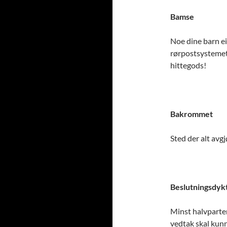
Bamse
Noe dine barn e
rørpostsystemet.
hittegods!
Bakrommet
Sted der alt avgj
Beslutningsdyk
Minst halvparten
vedtak skal kunn