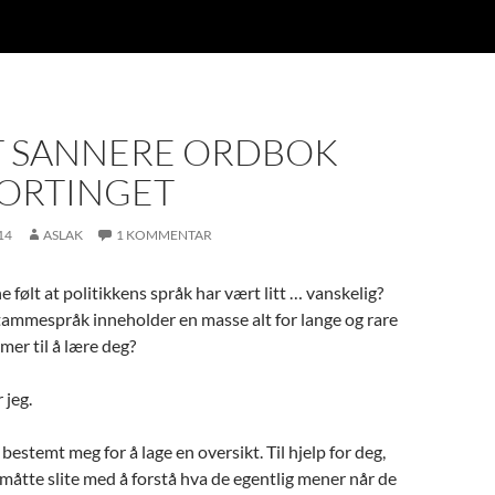
TT SANNERE ORDBOK
TORTINGET
14
ASLAK
1 KOMMENTAR
 følt at politikkens språk har vært litt … vanskelig?
tammespråk inneholder en masse alt for lange og rare
mer til å lære deg?
 jeg.
 bestemt meg for å lage en oversikt. Til hjelp for deg,
måtte slite med å forstå hva de egentlig mener når de