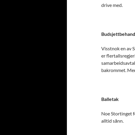
drive med.
Budsjettbehand
Visstnok en av St
er flertallsregje
samarbeidsavtale
bakrommet. Men 
Balletak
Noe Stortinget f
alltid sånn.