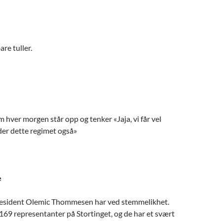
are tuller.
m hver morgen står opp og tenker «Jaja, vi får vel
der dette regimet også»
e
esident Olemic Thommesen har ved stemmelikhet.
 169 representanter på Stortinget, og de har et svært