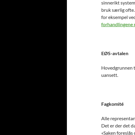
sinnerikt system 
bruk særlig ofte
for eksempel ve
forhandlingene 
EØS-avtalen
Hovedgrunnen til
uansett.
Fagkomité
Alle representan
Det er der det da
«Saken foreslås 