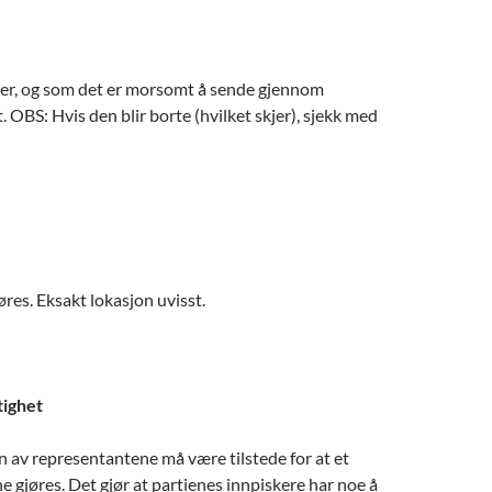
ier, og som det er morsomt å sende gjennom
 OBS: Hvis den blir borte (hvilket skjer), sjekk med
øres. Eksakt lokasjon uvisst.
tighet
 av representantene må være tilstede for at et
e gjøres. Det gjør at partienes innpiskere har noe å