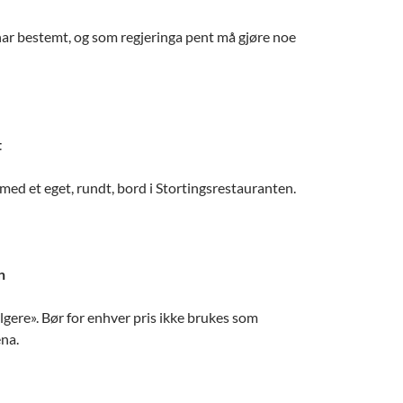
ar bestemt, og som regjeringa pent må gjøre noe
t
med et eget, rundt, bord i Stortingsrestauranten.
n
elgere». Bør for enhver pris ikke brukes som
na.