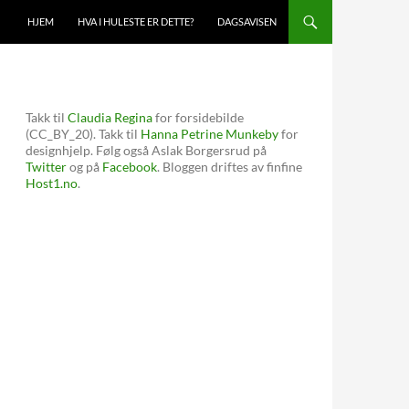
HOPP TIL INNHOLD
HJEM
HVA I HULESTE ER DETTE?
DAGSAVISEN
Takk til
Claudia Regina
for forsidebilde
(CC_BY_20). Takk til
Hanna Petrine Munkeby
for
designhjelp. Følg også Aslak Borgersrud på
Twitter
og på
Facebook
. Bloggen driftes av finfine
Host1.no
.