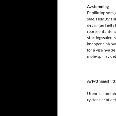
Avstemning
Et pliktløp som 
sine. Heldigvis s
det ringer fælt 
representantene 
stortingssalen,
knappene på hve
for å vise hva d
mole-spill av det
Avlyttningsfritt
Utenrikskomitée
rykter sier at d