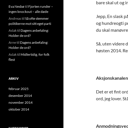
bare skal ut og i
Eva Nesbø
til
Fjorten runder –
ingen knockout – alle døde
Jepp, En slask på
Andreas
til
Så ofte stemmer
og hundreogti pr
politikerne mot sitt eget parti
du skal manøvrer
Aslak
til
Dagens anbefaling:
Holder de ord?
Arne
til
Dagens anbefaling:
Så, uten videre d
Holder de ord?
høsten 2014. Re
Aslak
til
Midlertidig, for folk
flest
Aksjonskanalen
ARKIV
februar 2025
Det er et fint o
desember 2014
ord, jeg lover. S
november 2014
oktober 2014
Anmodningsve