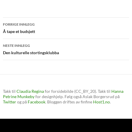
Innleggsnavigasjon
FORRIGE INNLEGG
Å tape et budsjett
NESTE INNLEGG
Den kulturelle stortingsklubba
Takk til
Claudia Regina
for forsidebilde (CC_BY_20). Takk til
Hanna
Petrine Munkeby
for designhjelp. Følg også Aslak Borgersrud på
Twitter
og på
Facebook
. Bloggen driftes av finfine
Host1.no
.