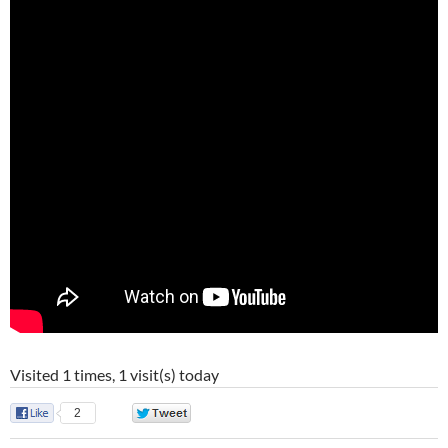
Visited 1 times, 1 visit(s) today
2
0