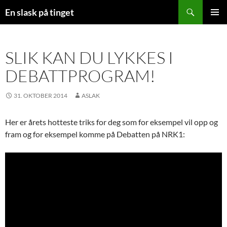
Søk
En slask på tinget
HOPP
PRIMÆ
TIL
INNHOLD
SLIK KAN DU LYKKES I
DEBATTPROGRAM!
31. OKTOBER 2014
ASLAK
Her er årets hotteste triks for deg som for eksempel vil opp og
fram og for eksempel komme på Debatten på NRK1: