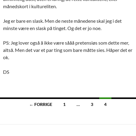
månedskort i kultureliten.
Jeg er bare en slask. Men de neste månedene skal jeg i det
minste være en slask på tinget. Og det er jo noe.
PS: Jeg lover også å ikke være sååå pretensiøs som dette mer,
altså. Men det var et par ting som bare måtte sies. Håper det er
ok.
DS
Innleggsnavigasjon
← FORRIGE
1
…
3
4