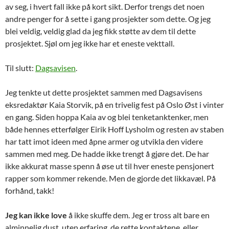
av seg, i hvert fall ikke på kort sikt. Derfor trengs det noen
andre penger for å sette i gang prosjekter som dette. Og jeg
blei veldig, veldig glad da jeg fikk støtte av dem til dette
prosjektet. Sjøl om jeg ikke har et eneste vekttall.
Til slutt:
Dagsavisen
.
Jeg tenkte ut dette prosjektet sammen med Dagsavisens
eksredaktør Kaia Storvik, på en trivelig fest på Oslo Øst i vinter
en gang. Siden hoppa Kaia av og blei tenketanktenker, men
både hennes etterfølger Eirik Hoff Lysholm og resten av staben
har tatt imot ideen med åpne armer og utvikla den videre
sammen med meg. De hadde ikke trengt å gjøre det. De har
ikke akkurat masse spenn å øse ut til hver eneste pensjonert
rapper som kommer rekende. Men de gjorde det likkavæl. På
forhånd, takk!
Jeg kan ikke love
å ikke skuffe dem. Jeg er tross alt bare en
alminnelig dust, uten erfaring, de rette kontaktene, eller