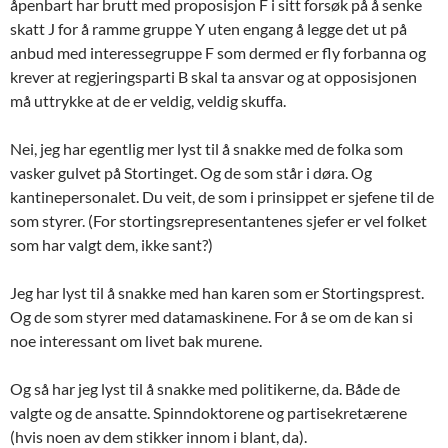
åpenbart har brutt med proposisjon F i sitt forsøk på å senke
skatt J for å ramme gruppe Y uten engang å legge det ut på
anbud med interessegruppe F som dermed er fly forbanna og
krever at regjeringsparti B skal ta ansvar og at opposisjonen
må uttrykke at de er veldig, veldig skuffa.
Nei, jeg har egentlig mer lyst til å snakke med de folka som
vasker gulvet på Stortinget. Og de som står i døra. Og
kantinepersonalet. Du veit, de som i prinsippet er sjefene til de
som styrer. (For stortingsrepresentantenes sjefer er vel folket
som har valgt dem, ikke sant?)
Jeg har lyst til å snakke med han karen som er Stortingsprest.
Og de som styrer med datamaskinene. For å se om de kan si
noe interessant om livet bak murene.
Og så har jeg lyst til å snakke med politikerne, da. Både de
valgte og de ansatte. Spinndoktorene og partisekretærene
(hvis noen av dem stikker innom i blant, da).