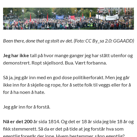
Been there, done that og stolt av det. (Foto: CC By_sa 2.0: GGAADD)
Jeg har ikke
tall på hvor mange ganger jeg har stått utenfor og
demonstrert. Ropt skjellsord. Bua. Vært forbanna.
Så ja, jeg går inn med en god dose politikerforakt. Men jeg går
ikke inn for å skjelle og rope, for å sette folk til veggs eller for å
for å ha noen å hate.
Jeg går inn for å forstå.
Nå er det 200
år sida 1814. Og det er 18 år sida jeg ble 18 år og
fikk stemmerett. Så da er det på tide at jeg forstår hva som
egentlig foregår der inne. Hvem bestemmer, sånn egentlig?