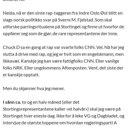
Neida, nå er den sinte rap-taggeren fra Indre Oslo Øst blitt en
slags norsk politikks svar på Sverre M. Fjelstad. Som skal
utforske parringsritualene på Stortinget og finne ut hvorfor de
oppfører seg som de gjør, de rare representantene der inne.
Chuck D sa en gang at rap var svarte folks CNN. Vel. Nå har jeg
slutta å drive med rap, og jeg er hvit som en engelskmann, men
likkavæl. Kanskje jeg kan være fattigfolks CNN. Eller vanlige
folks NRK. Eller ungdommens Aftenposten. Vent, det siste der
er kanskje opptatt.
Men du skjønner hva jeg mener.
I sånn ca.
to og en halv måned (eller det
Stortingsrepresentantene kaller «et halvår») skal jeg være på
Stortinget hver eneste dag. Ikke for å leke VG og Dagbladet, og
intervjue de største toppene om hvordan regjeringsparti A