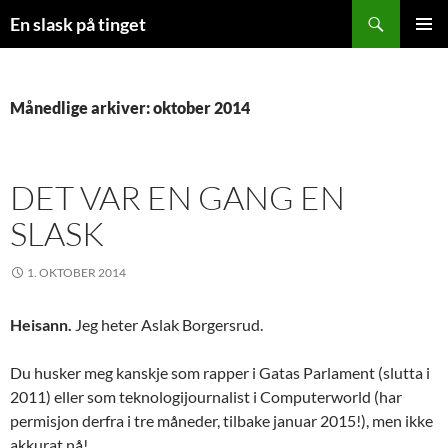
Søk
En slask på tinget
HOPP
PRIMÆ
TIL
INNHOLD
Månedlige arkiver: oktober 2014
DET VAR EN GANG EN
SLASK
1. OKTOBER 2014
Heisann.
Jeg heter Aslak Borgersrud.
Du husker meg kanskje som rapper i Gatas Parlament (slutta i
2011) eller som teknologijournalist i Computerworld (har
permisjon derfra i tre måneder, tilbake januar 2015!), men ikke
akkurat nå!