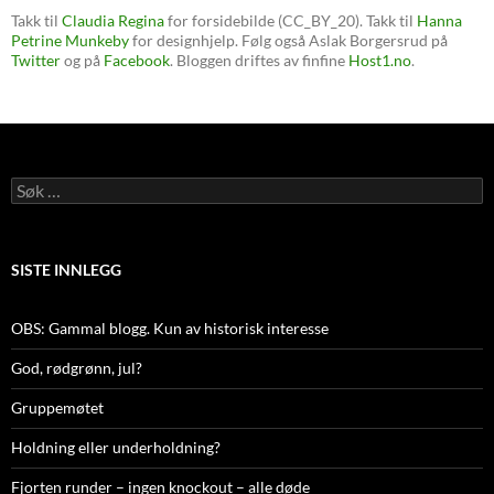
Takk til
Claudia Regina
for forsidebilde (CC_BY_20). Takk til
Hanna
Petrine Munkeby
for designhjelp. Følg også Aslak Borgersrud på
Twitter
og på
Facebook
. Bloggen driftes av finfine
Host1.no
.
Søk
etter:
SISTE INNLEGG
OBS: Gammal blogg. Kun av historisk interesse
God, rødgrønn, jul?
Gruppemøtet
Holdning eller underholdning?
Fjorten runder – ingen knockout – alle døde